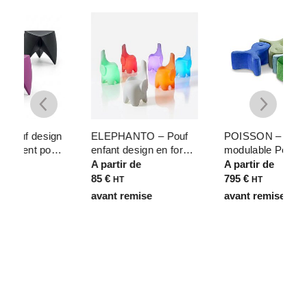
gn
ELEPHANTO – Pouf
POISSON – Pouf
M
r
enfant design en forme
modulable Pop Art
j
d’éléphant – Avec ou
forme marine pour
p
A partir de
A partir de
A
sans led RGBW
espaces d’accueil – H
p
85
€
795
€
HT
HT
a
42cm x 88cm
avant remise
avant remise