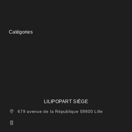
Tissus
F.A.Q.
Blog
Sitemap
Catégories
Canapés et Banquettes
Fauteuils
Chaises
Poufs et Bancs
Tables
Meubles Extérieurs
GreenWood
LILIPOPART SIÈGE
679 avenue de la République 59800 Lille
(+33) 06 49 58 97 50