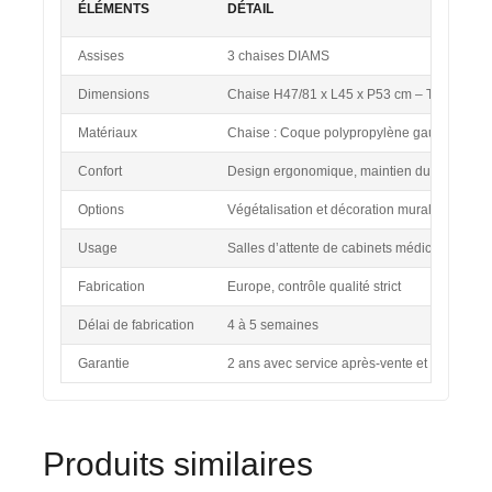
ÉLÉMENTS
DÉTAIL
Assises
3 chaises DIAMS
Dimensions
Chaise H47/81 x L45 x P53 cm – Table bas
Matériaux
Chaise : Coque polypropylène gaufré résista
Confort
Design ergonomique, maintien du dos optim
Options
Végétalisation et décoration murale
Usage
Salles d’attente de cabinets médicaux, clini
Fabrication
Europe, contrôle qualité strict
Délai de fabrication
4 à 5 semaines
Garantie
2 ans avec service après-vente et pièces dé
Produits similaires