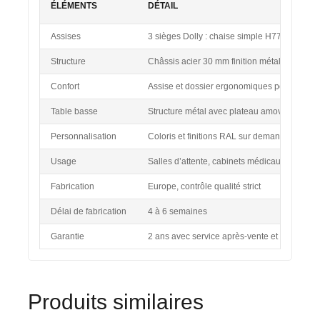
ÉLÉMENTS
DÉTAIL
Assises
3 sièges Dolly : chaise simple H77xL48xP49
Structure
Châssis acier 30 mm finition métal laqué bl
Confort
Assise et dossier ergonomiques pour usage 
Table basse
Structure métal avec plateau amovible H30
Personnalisation
Coloris et finitions RAL sur demande
Usage
Salles d’attente, cabinets médicaux, clinique
Fabrication
Europe, contrôle qualité strict
Délai de fabrication
4 à 6 semaines
Garantie
2 ans avec service après-vente et pièces dé
Produits similaires