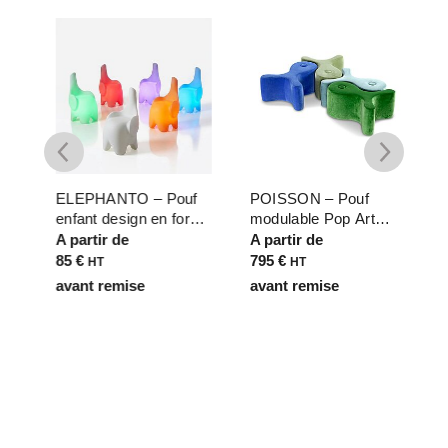
gn
ELEPHANTO – Pouf
POISSON – Pouf
M
r
enfant design en forme
modulable Pop Art
j
d’éléphant – Avec ou
forme marine pour
p
A partir de
A partir de
A
sans led RGBW
espaces d’accueil – H
p
85
€
795
€
HT
HT
a
42cm x 88cm
avant remise
avant remise