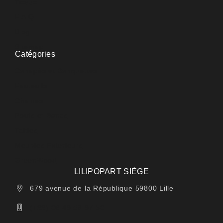
Tissus
F.A.Q.
Blog
Sitemap
Catégories
Canapés et Banquettes
Fauteuils
Chaises
Poufs et Bancs
Tables
Meubles Extérieurs
GreenWood
LILIPOPART SIÈGE
679 avenue de la République 59800 Lille
(+33) 06 49 58 97 50