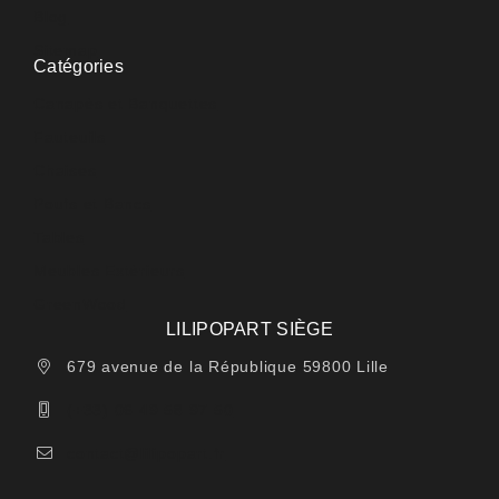
Blog
Sitemap
Catégories
Canapés et Banquettes
Fauteuils
Chaises
Poufs et Bancs
Tables
Meubles Extérieurs
GreenWood
LILIPOPART SIÈGE
679 avenue de la République 59800 Lille
(+33) 06 49 58 97 50
contact@lilipopart.fr