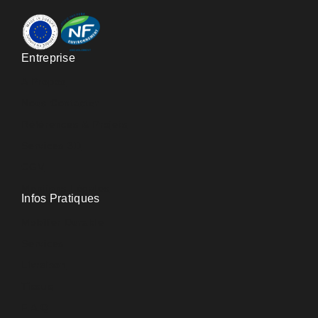
Entreprise
A Propos
Nous Contacter
Références & Projets
Services 3D
CGV
Mentions Légales
Infos Pratiques
Mobilier Durable
Services
Livraison
Tissus
F.A.Q.