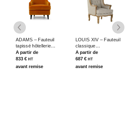
ADAMS – Fauteuil
LOUIS XIV – Fauteuil
V
c
tapissé hôtellerie
classique
b
HORECA – Confort et
professionnel bois de
b
A partir de
A partir de
A
élégance pour
manguier avec assise
é
833
€
687
€
HT
HT
chambres
en lin pour salons,
s
avant remise
avant remise
a
halls et espaces
d
lounge