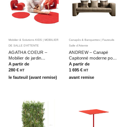
Mobilier & Solutions KIDS | MOBILIER
Canapés & Banquettes | Fauteuils
DE SALLE D'ATTENTE
Salle d'Attente
AGATHA COEUR –
ANDREW – Canapé
Mobilier de jardin
Capitonné moderne pour
« Coeur » pour enfant
hôtels, salles d’attente et
A partir de
A partir de
CMPP CAMSP IME ITEP
bureaux directionnels
280
€
1 695
€
HT
HT
le fauteuil (avant remise)
avant remise