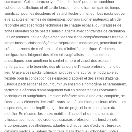
commande. Cette approche type “shop the look” permet de combiner
cohérence esthétique et efficacité fonctionnelle, offrant un gain de temps
significatif pour les décideurs et les architectes d’intérieur. Les packs peuvent
être adaptés en termes de dimensions, configuration et matériaux afin de
répondre aux spécificités techniques de chaque espace, qu’il s’agisse de
zones ouvertes ou de petites salles d’attente avec contraintes de circulation.
Les ensembles incluent également des solutions complémentaires telles que
tables basses, cloisons légères et séparateurs modulables, permettant de
créer des zones de confidentialité ou d’intimité acoustique. Certaines
configurations intègrent des éléments végétalisés ou des modules
acoustiques pour améliorer le confort sonore et visuel des espaces,
renforçant ainsi le bien-être des utilisateurs et l’image professionnelle du
lieu. Grâce à ces packs, Lilipopart propose une approche modulable et
flexible pour la conception des espaces d’accueil et des salles d’attente.
Chaque pack est pensé pour fournir un ensemble homogène et harmonieux,
facilitant la décision d’aménagement tout en respectant les contraintes
techniques et budgétaires. Le client bénéficie ainsi d’une offre complète, de
l’assise aux éléments décoratifs, sans avoir à combiner plusieurs références
dispersées, ce qui simplifie la gestion de projet et la mise en place du
mobilier. En résumé, les packs mobilier d’accueil et salle d’attente de
Lilipopart permettent de créer des espaces professionnels fonctionnels,
ergonomiques et esthétiques, adaptés à chaque type d’activité : bureaux,
cabinets médicaux, salons de coiffure, halls d’accueil d’hôpitaux, hôtels,