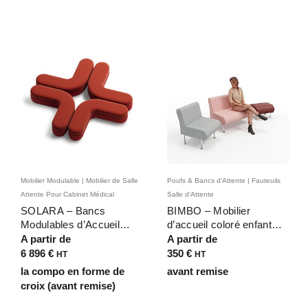
Mobilier Modulable | Mobilier de Salle
Poufs & Bancs d'Attente | Fauteuils
Attente Pour Cabinet Médical
Salle d'Attente
SOLARA – Bancs
BIMBO – Mobilier
Modulables d’Accueil
d’accueil coloré enfant
pour Espaces Publics et
pour espaces publics
A partir de
A partir de
Professionnels
6 896
€
350
€
HT
HT
la compo en forme de
avant remise
croix (avant remise)