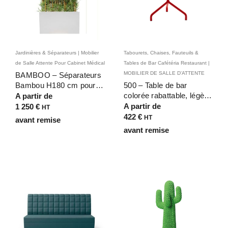
Jardinières & Séparateurs | Mobilier
Tabourets, Chaises, Fauteuils &
de Salle Attente Pour Cabinet Médical
Tables de Bar Cafétéria Restaurant |
MOBILIER DE SALLE D'ATTENTE
BAMBOO – Séparateurs
Bambou H180 cm pour
500 – Table de bar
terrasse – Bacs
colorée rabattable, légère
A partir de
Fiberstone
et ultra polyvalente
A partir de
1 250
€
HT
Rectangulaires Noir &
422
€
HT
avant remise
Blanc, Extérieur,
avant remise
90x20x50 cm, Bambous
Artificiels UV Résistants