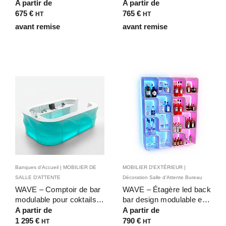
pour EHPAD et espaces
pour établissements de
A partir de
A partir de
d’accueil
santé et d’hébergement
675
€
765
€
HT
HT
avant remise
avant remise
Banques d'Accueil | MOBILIER DE
MOBILIER D'EXTÉRIEUR |
SALLE D'ATTENTE
Décoration Salle d'Attente Bureau
WAVE – Comptoir de bar
WAVE – Étagère led back
modulable pour coktails
bar design modulable et
VIP avec ou sans
lumineuse
A partir de
A partir de
éclairage LED
1 295
€
790
€
HT
HT