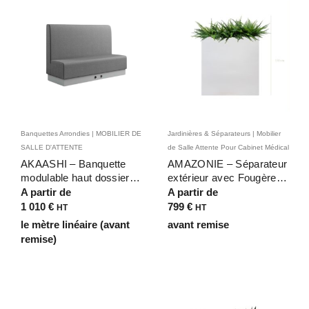
Banquettes Arrondies | MOBILIER DE
Jardinières & Séparateurs | Mobilier
SALLE D'ATTENTE
de Salle Attente Pour Cabinet Médical
AKAASHI – Banquette
AMAZONIE – Séparateur
modulable haut dossier
extérieur avec Fougères
pour restaurants, bars et
artificielles Terrasse, bar
A partir de
A partir de
espaces d’accueil
et Café – ambiance
1 010
€
799
€
HT
HT
tropicale, h110 cm
le mètre linéaire (avant
avant remise
remise)