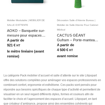
Mobilier Modulable | MOBILIER DE
Décoration Salle d'Attente Bureau |
SALLE D'ATTENTE
Mobilier de Salle Attente Pour Cabinet
Médical
AOKO – Banquette sur-
mesure pour espaces
CACTUS GÉANT
d’accueil, coworking ou
Gufram – Porte-manteau
A partir de
restaurants
iconique & sculpture Pop
A partir de
921
€
HT
Art intérieure/extérieure
4 500
€
HT
le mètre linéaire (avant
avant remise
remise)
La catégorie Pack mobilier d’accueil et salle d’attente sur le site Lilipopart
offre des solutions complètes pour aménager vos espaces professionnels en
combinant confort, ergonomie et esthétisme. Ces packs sont pensés pour
répondre aux besoins spécifiques de chaque type d’activité et permettent de
visualiser en un seul regard différents styles, formes et couleurs afin de
faciliter le choix et l’agencement des espaces d’accueil. Lilipopart, en tant
que créateur d’ambiance, propose ainsi des ensembles cohérents qui