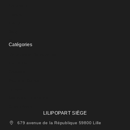
Livraison
Tissus
F.A.Q.
Blog
Sitemap
Catégories
Canapés et Banquettes
Fauteuils
Chaises
Poufs et Bancs
Tables
Meubles Extérieurs
GreenWood
LILIPOPART SIÈGE
679 avenue de la République 59800 Lille