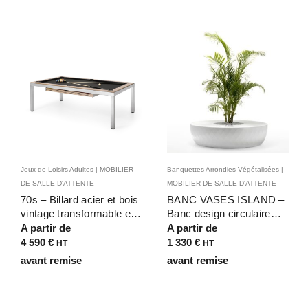
Jeux de Loisirs Adultes | MOBILIER
Banquettes Arrondies Végétalisées |
DE SALLE D'ATTENTE
MOBILIER DE SALLE D'ATTENTE
70s – Billard acier et bois
BANC VASES ISLAND –
vintage transformable en
Banc design circulaire
table de bureau pour
avec jardinière centrale
A partir de
A partir de
espaces de détente
aspect diamant pour
4 590
€
1 330
€
HT
HT
d’entreprise
extérieur ou intérieur
avant remise
avant remise