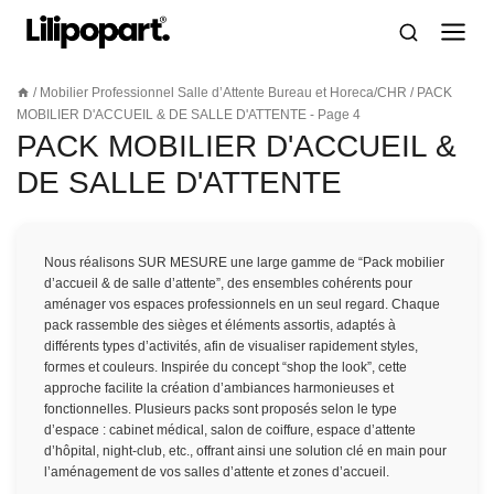
Aller
au
contenu
/
Mobilier Professionnel Salle d’Attente Bureau et Horeca/CHR
/
PACK
MOBILIER D'ACCUEIL & DE SALLE D'ATTENTE
- Page 4
PACK MOBILIER D'ACCUEIL &
DE SALLE D'ATTENTE
Nous réalisons SUR MESURE une large gamme de “Pack mobilier
d’accueil & de salle d’attente”, des ensembles cohérents pour
aménager vos espaces professionnels en un seul regard. Chaque
pack rassemble des sièges et éléments assortis, adaptés à
différents types d’activités, afin de visualiser rapidement styles,
formes et couleurs. Inspirée du concept
“shop the look”
, cette
approche facilite la création d’ambiances harmonieuses et
fonctionnelles. Plusieurs packs sont proposés selon le type
d’espace : cabinet médical, salon de coiffure, espace d’attente
d’hôpital, night-club, etc., offrant ainsi une solution clé en main pour
l’aménagement de vos salles d’attente et zones d’accueil.