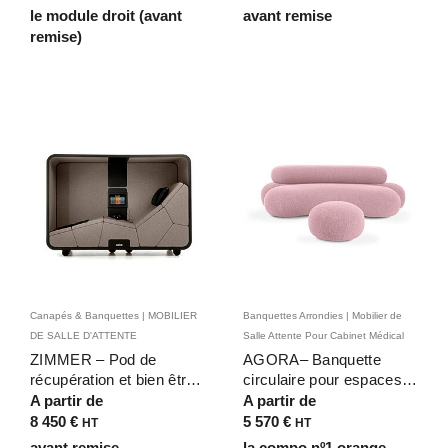
le module droit (avant
avant remise
remise)
Canapés & Banquettes | MOBILIER
Banquettes Arrondies | Mobilier de
DE SALLE D'ATTENTE
Salle Attente Pour Cabinet Médical
ZIMMER – Pod de
AGORA– Banquette
récupération et bien être
circulaire pour espaces
avec technologie
d’attente contemporains
A partir de
A partir de
vibratoire pour espaces
8 450
€
5 570
€
HT
HT
de travail
avant remise
la compo nº1 orange