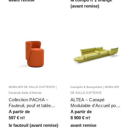
(avant remise)
MOBILIER DE SALLE D'ATTENTE |
Canapés & Banquettes | MOBILIER
Fauteuils Salle d'Attente
DE SALLE D'ATTENTE
Collection PACHA –
ALTEA – Canapé
Fauteuil, pouf et table
Modulable d’Accueil pour
basse au design rond
Espaces Professionnels
A partir de
A partir de
pour bars, discothèques,
et Publics
597
€
8 900
€
HT
HT
salons de thé et espaces
le fauteuil (avant remise)
avant remise
lounge