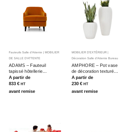
Fauteuils Salle d'Attente | MOBILIER
MOBILIER D'EXTÉRIEUR |
DE SALLE D'ATTENTE
Décoration Salle d'Attente Bureau
ADAMS – Fauteuil
AMPHORE – Pot vase
tapissé hôtellerie
de décoration texturé
HORECA – Confort et
pour extérieur, piscine,
A partir de
A partir de
élégance pour chambres
jardin haut de gamme
833
€
230
€
HT
HT
avant remise
avant remise