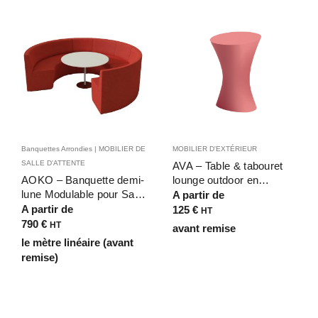
Banquettes Arrondies | MOBILIER DE
MOBILIER D'EXTÉRIEUR
SALLE D'ATTENTE
AVA – Table & tabouret
AOKO – Banquette demi-
lounge outdoor en
lune Modulable pour Salle
Poleasy® pour espaces
A partir de
de Restaurant,
détente, piscine, spa,
A partir de
125
€
HT
Discothèque & Espace
hôtel ou restauration
790
€
HT
avant remise
d’Accueil Ludique
le mètre linéaire (avant
remise)