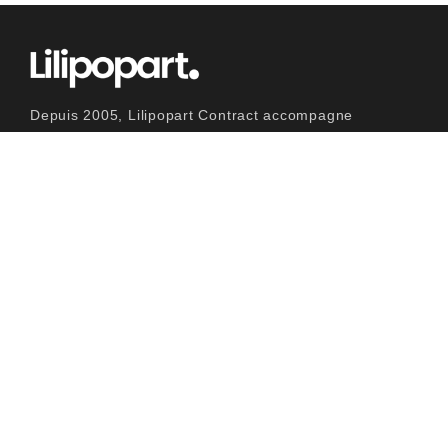
Depuis 2005, Lilipopart Contract accompagne
ses clients dans la création d’ambiances uniques
pour leurs espaces d’accueil et leur mobilier de
salle d’attente, en alliant design, confort et
respect des normes techniques et
environnementales.
Entreprise
A Propos
Nous Contacter
Références & Projets