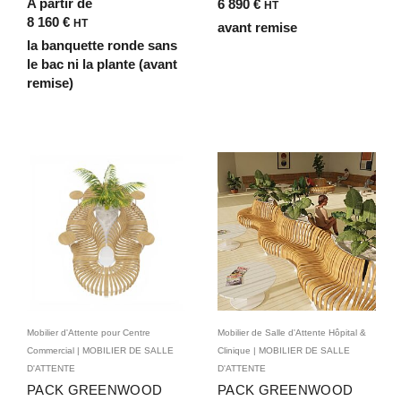
avec plantes pour maison
intégré pour
A partir de
6 890
€
HT
d’accueil spécialisée,
aménagements urbains
8 160
€
HT
avant remise
centre de rééducation,
inspirés
la banquette ronde sans
Croix Rouge
le bac ni la plante (avant
remise)
Mobilier d'Attente pour Centre
Mobilier de Salle d'Attente Hôpital &
Commercial | MOBILIER DE SALLE
Clinique | MOBILIER DE SALLE
D'ATTENTE
D'ATTENTE
PACK GREENWOOD
PACK GREENWOOD