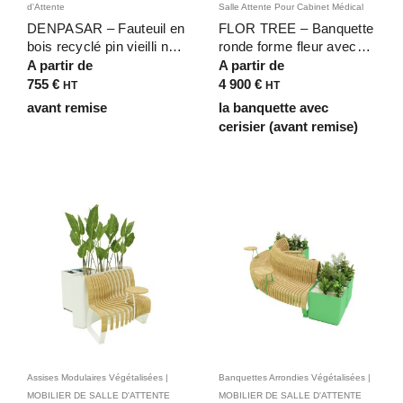
d'Attente
Salle Attente Pour Cabinet Médical
DENPASAR – Fauteuil en
FLOR TREE – Banquette
bois recyclé pin vieilli noir
ronde forme fleur avec
avec coussins pour
arbre central pour Maison
A partir de
A partir de
lounges, salles d’attente
Médicale, Pharmacie
755
€
4 900
€
HT
HT
et espaces
avant remise
la banquette avec
professionnels
cerisier (avant remise)
Assises Modulaires Végétalisées |
Banquettes Arrondies Végétalisées |
MOBILIER DE SALLE D'ATTENTE
MOBILIER DE SALLE D'ATTENTE