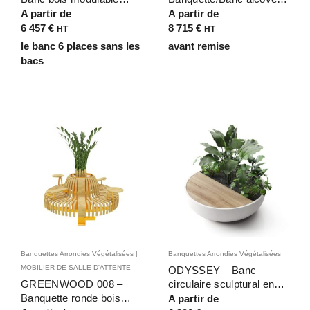
ondulé végétalisé 6
inclusive en bois
A partir de
A partir de
places pour zones
végétalisé
6 457
€
8 715
€
HT
HT
d’attente galerie
PMR/personnes âgées –
le banc 6 places sans les
avant remise
commerciale
8 places avec 2 assises
bacs
surélevées
Banquettes Arrondies Végétalisées |
Banquettes Arrondies Végétalisées
MOBILIER DE SALLE D'ATTENTE
ODYSSEY – Banc
GREENWOOD 008 –
circulaire sculptural en
Banquette ronde bois
bois avec bac à plante
A partir de