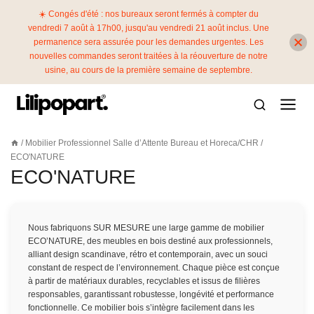
☀️ Congés d'été : nos bureaux seront fermés à compter du
vendredi 7 août à 17h00, jusqu'au vendredi 21 août inclus. Une
permanence sera assurée pour les demandes urgentes. Les
nouvelles commandes seront traitées à la réouverture de notre
usine, au cours de la première semaine de septembre.
Aller
au
contenu
/
Mobilier Professionnel Salle d’Attente Bureau et Horeca/CHR
/
ECO'NATURE
ECO'NATURE
Nous fabriquons SUR MESURE une large gamme de mobilier
ECO’NATURE, des meubles en bois destiné aux professionnels,
alliant design scandinave, rétro et contemporain, avec un souci
constant de respect de l’environnement. Chaque pièce est conçue
à partir de matériaux durables, recyclables et issus de filières
responsables, garantissant robustesse, longévité et performance
fonctionnelle. Ce mobilier bois s’intègre facilement dans les