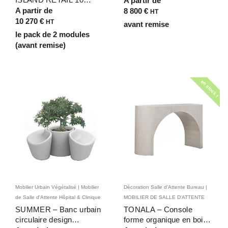
A partir de
places – Bancs Bois aux
intégrer les arbres dans
A partir de
8 800
€
HT
Formes Arrondies
les aménagements
10 270
€
HT
avant remise
Organiques pour
publics
le pack de 2 modules
Boutique de Luxe,
(avant remise)
Espaces de Vente Retail
en stock !
Mobilier Urbain Végétalisé | Mobilier
Décoration Salle d'Attente Bureau |
de Salle d'Attente Hôpital & Clinique
MOBILIER DE SALLE D'ATTENTE
SUMMER – Banc urbain
TONALA – Console
circulaire design
forme organique en bois