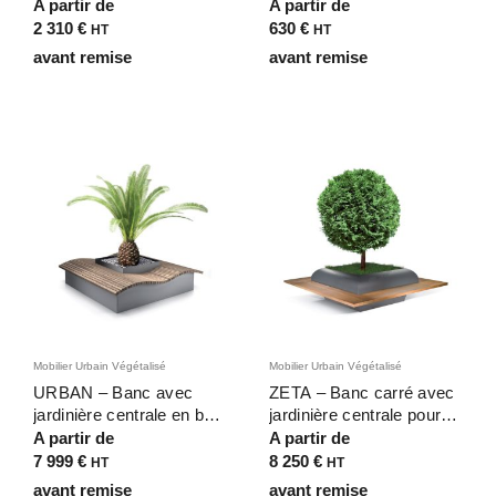
végétalisé pour espaces
de manguier blanc
A partir de
A partir de
publics avec intégration
136x40x76 cm pour halls,
2 310
€
630
€
HT
HT
végétale – D180cm
bureaux et espaces
avant remise
avant remise
d’accueil
Mobilier Urbain Végétalisé
Mobilier Urbain Végétalisé
URBAN – Banc avec
ZETA – Banc carré avec
jardinière centrale en bois
jardinière centrale pour
pour zones urbaines
aménagements urbains
A partir de
A partir de
intensives – 2,2×2,2 m
végétalisés – 2,5×2,5 m
7 999
€
8 250
€
HT
HT
avant remise
avant remise