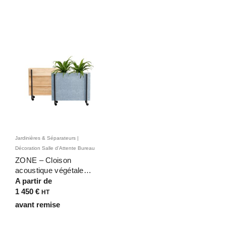
Jardinières & Séparateurs |
Décoration Salle d'Attente Bureau
ZONE – Cloison
acoustique végétale
mobile pour espaces de
A partir de
travail apaisants
1 450
€
HT
avant remise