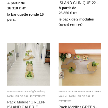
Bois Végétalisé pour
ISLAND CLINIQUE 22
A partir de
Aéroport avec Banquette
places – Banquettes
A partir de
16 310
€
HT
rondes et plantes, pour
d’Accueil Bois
26 850
€
HT
la banquette ronde 16
zones d’attente dans les
Végétalisées aux Formes
le pack de 2 modules
pers.
aéroports, gares et salles
Arrondies Organiques
(avant remise)
de transit
Assises Modulaires Végétalisées |
Mobilier de Salle Attente Pour Cabinet
MOBILIER DE SALLE D'ATTENTE
Médical | MOBILIER DE SALLE
D'ATTENTE
Pack Mobilier GREEN-
ISLAND GALERIE
Pack Mobilier GREEN-