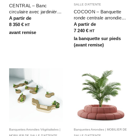
SALLE D'ATTENTE
CENTRAL – Banc
circulaire avec jardinière
COCOON – Banquette
centrale pour galerie
ronde centrale arrondie
A partir de
commerciale
avec cannelures pour
A partir de
8 350
€
HT
salles de restaurant,
7 240
€
HT
avant remise
réceptions d’hôtels – D
la banquette sur pieds
190 cm 6 personnes
(avant remise)
Banquettes Arrondies Végétalisées |
Banquettes Arrondies | MOBILIER DE
MOBILIER DE SALLE D'ATTENTE
SALLE D'ATTENTE