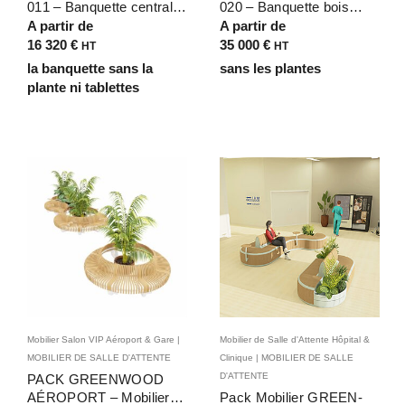
011 – Banquette centrale
020 – Banquette bois
îlot végétalisé bois 14
modulable végétalisée 32
A partir de
A partir de
assises pour zones de
assises pour Hôpital et
16 320
€
35 000
€
HT
HT
détente des galeries
Maisons de Santé
la banquette sans la
sans les plantes
commerciales
plante ni tablettes
Mobilier Salon VIP Aéroport & Gare |
Mobilier de Salle d'Attente Hôpital &
MOBILIER DE SALLE D'ATTENTE
Clinique | MOBILIER DE SALLE
D'ATTENTE
PACK GREENWOOD
AÉROPORT – Mobilier
Pack Mobilier GREEN-