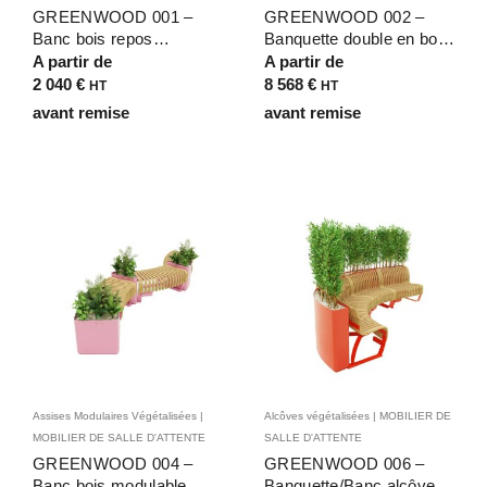
GREENWOOD 001 –
GREENWOOD 002 –
Banc bois repos
Banquette double en bois
végétalisé pour intérieur,
avec plantes pour Galerie
A partir de
A partir de
de forme organique S – 2
Commerciale – 8 places,
2 040
€
8 568
€
HT
HT
places avec dossier
composée de deux
avant remise
avant remise
modules courbes
Assises Modulaires Végétalisées |
Alcôves végétalisées | MOBILIER DE
MOBILIER DE SALLE D'ATTENTE
SALLE D'ATTENTE
GREENWOOD 004 –
GREENWOOD 006 –
Banc bois modulable
Banquette/Banc alcôve