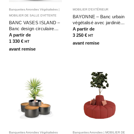
Banquettes Arrondies Végétalisées |
MOBILIER D'EXTÉRIEUR
MOBILIER DE SALLE D'ATTENTE
BAYONNE – Banc urbain
BANC VASES ISLAND –
végétalisé avec jardinière
Banc design circulaire
– acier et bois exotique
A partir de
avec jardinière centrale
pour espace vert
A partir de
3 250
€
HT
aspect diamant pour
1 330
€
HT
avant remise
extérieur ou intérieur
avant remise
Banquettes Arrondies Végétalisées
Banquettes Arrondies | MOBILIER DE