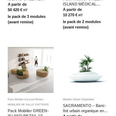
MARCHANDE 48 places
ISLAND MÉDICAL
A partir de
– Mobilier
ENFANT 10 places –
A partir de
50 420
€
HT
Bois/Jardinières pour
Bancs Bois aux Formes
10 270
€
HT
le pack de 3 modules
l’Agencement des
Arrondies Organiques
le pack de 2 modules
(avant remise)
Galeries Marchandes
(avant remise)
Pack Mobilier d'accueil Retail |
Mobilier Urbain Végétalisé
MOBILIER DE SALLE D'ATTENTE
SACRAMENTO – Banc-
Pack Mobilier GREEN-
îlot urbain organique en
ISLAND RETAIL 10
Hypergranite pour