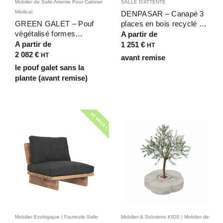
Mobilier de Salle Attente Pour Cabinet
SALLE D'ATTENTE
Médical
DENPASAR – Canapé 3
GREEN GALET – Pouf
places en bois recyclé pin
végétalisé formes
vieilli noir avec coussins
A partir de
organiques de galet pour
pour lounges, salles
A partir de
1 251
€
HT
cabinet, salle d’attente et
d’attente et espaces
2 082
€
HT
avant remise
bureau moderne –
professionnels
le pouf galet sans la
L164cm
plante (avant remise)
en stock !
Mobilier Ecologique | Fauteuils Salle
Mobilier & Solutions KIDS | Mobilier de