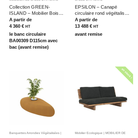
Collection GREEN-
EPSILON – Canapé
ISLAND – Mobilier Bois
circulaire rond végétalisé
Végétalisé Biophilique
grands espaces d’accueil
A partir de
A partir de
aux formes fluides et
et détente – D 400cm
4 360
€
13 488
€
HT
HT
organiques pour espaces
18/20 personnes
le banc circulaire
avant remise
chaleureux
BA00309 D115cm avec
multisensoriels
bac (avant remise)
en stock !
Banquettes Arrondies Végétalisées |
Mobilier Ecologique | MOBILIER DE